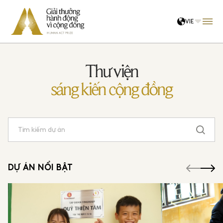
VIE
Về chúng tôi
Thư viện
Hội đồng
sáng kiến cộng đồng
Cộng đồng đề cử
Kết nối tri thức
Hệ sinh thái
Tin tức
DỰ ÁN NỔI BẬT
ĐĂNG NHẬP