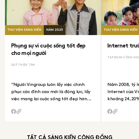
Là một giải thưởng thường niên tôn vinh các tổ chức và cá nhân có nhiều
đóng góp cho cộng đồng thông qua
các dự án xã hội uy tín, tận tụy và lâu dài.
THƯ VIỆN SÁNG KIẾN
NĂM
2025
THƯ VIỆN SÁNG KIẾN
© 2024 Human Act Prize • Chính sách bảo mật
Phụng sự vì cuộc sống tốt đẹp
Internet trư
THÔNG TIN LIÊN HỆ
cho mọi người
humanactprize@vccorp.vn
TẬP ĐOÀN CÔNG NGH
(+84) 342 613 178
QUỸ THIỆN TÂM
ĐỊA CHỈ
01 Nguyễn Huy Tưởng, Thanh Xuân, Hà Nội
“Người Vingroup luôn lấy việc chinh
Năm 2008, tỷ lệ
phục các đỉnh cao mới là động lực, lấy
Internet của V
việc mang lại cuộc sống tốt đẹp hơn...
khoảng 24,20% 
TẤT CẢ SÁNG KIẾN CỘNG ĐỒNG