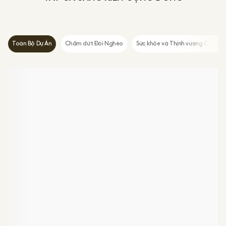
Toàn Bộ Dự Án
Chấm dứt Đói Nghèo
Sức khỏe và Thịnh vượng Cộng 