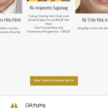
Bà Anjanette Saguisag
Trưởng Chương trình Chính sách
n Hữu Ninh
Bà Trần Mai A
Xã hội & Quản trị tại UNICEF Việt
Nam
Chief Social Policy and
 nhiệm của San
Sáng lập và chủ tịch Q
Governance Programme - UNICEF
versity (Hoa Kỳ)
XEM TOÀN BỘ DANH SÁCH