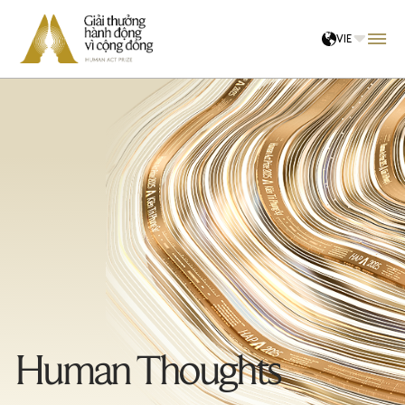
VIE
Về chúng tôi
Hội đồng
Cộng đồng đề cử
Kết nối tri thức
Hệ sinh thái
Tin tức
Human Thoughts
ĐĂNG NHẬP