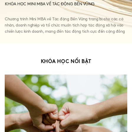
KHÓA HỌC MINI MBA VỀ TÁC ĐỘNG BỀN VỮNG
Là một giải thưởng thường niên tôn vinh các tổ chức và cá nhân có nhiều
đóng góp cho cộng đồng thông qua
Chương trình Mini MBA về Tác động Bền Vững trang bị cho các cá
các dự án xã hội uy tín, tận tụy và lâu dài.
nhân, doanh nghiệp và tổ chức muốn tích hợp tác động xã hội vào
chiến lược kinh doanh, mang đến tác động tích cực đến cộng đồng
© 2024 Human Act Prize • Chính sách bảo mật
THÔNG TIN LIÊN HỆ
humanactprize@vccorp.vn
KHÓA HỌC NỔI BẬT
(+84) 342 613 178
ĐỊA CHỈ
01 Nguyễn Huy Tưởng, Thanh Xuân, Hà Nội