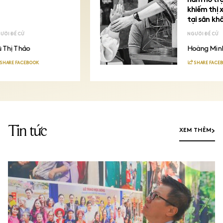
hàm hỗ trợ khán giả
khiếm thị xem kịch
tại sân khấu
NGƯỜI ĐỀ CỬ
Hoàng Minh Xuân
SHARE FACEBOOK
Tin tức
XEM THÊM