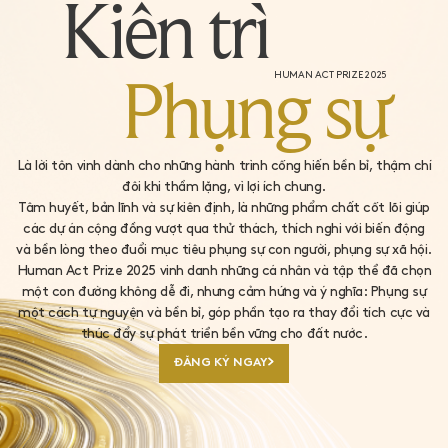
Kiên trì
HUMAN ACT PRIZE 2025
Phụng sự
Là lời tôn vinh dành cho những hành trình cống hiến bền bỉ, thậm chí
đôi khi thầm lặng, vì lợi ích chung.
Tâm huyết, bản lĩnh và sự kiên định, là những phẩm chất cốt lõi giúp
các dự án cộng đồng vượt qua thử thách, thích nghi với biến động
và bền lòng theo đuổi mục tiêu phụng sự con người, phụng sự xã hội.
Human Act Prize 2025 vinh danh những cá nhân và tập thể đã chọn
một con đường không dễ đi, nhưng cảm hứng và ý nghĩa: Phụng sự
một cách tự nguyện và bền bỉ, góp phần tạo ra thay đổi tích cực và
thúc đẩy sự phát triển bền vững cho đất nước.
ĐĂNG KÝ NGAY