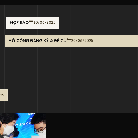
20/08/2025
HỌP BÁO
20/08/2025
MỞ CỔNG ĐĂNG KÝ & ĐỀ CỬ
025