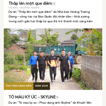
Thắp lên một que diêm
HOÀNG TRƯỜNG GIANG
Dự án “Thắp lên một que diêm” do Nhà báo Hoàng Trường
Giang – công tác tại Báo Quân đội nhân dân – khởi xướng
trong suốt gần hai thập kỷ qua đã trở thành một sáng kiến
nhân văn bền bỉ, mang lại nhiều giá trị thiết thực cho cộng
đồng.
THƯ VIỆN SÁNG KIẾN
NĂM
2025
TÔ MÀU KÝ ỨC - SKYLINE
Dự án “Tô màu ký ức – Phục dựng ảnh Skyline” do Khuất Văn