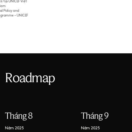
ị tại UNICEF Việt
VIỆT NAM VỀ VIỆC ĐẠT PHÁT
am
THẢI RÒNG BẰNG “0” VÀO
NĂM 2050 TẠI HỘI NGHỊ BIẾN
l Policy and
ĐỔI KHÍ HẬU COP 26 DIỄN RA
gramme - UNICEF
TẠI ANH QUỐC NĂM 2021.
Roadmap
Tháng 8
Tháng 9
Năm 2025
Năm 2025