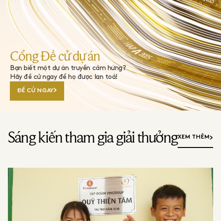
Cổng Đề cử dự án
Bạn biết một dự án truyền cảm hứng?
Hãy đề cử ngay để họ được lan toả!
ĐỀ CỬ NGAY
Sáng kiến tham gia giải thưởng
XEM THÊM