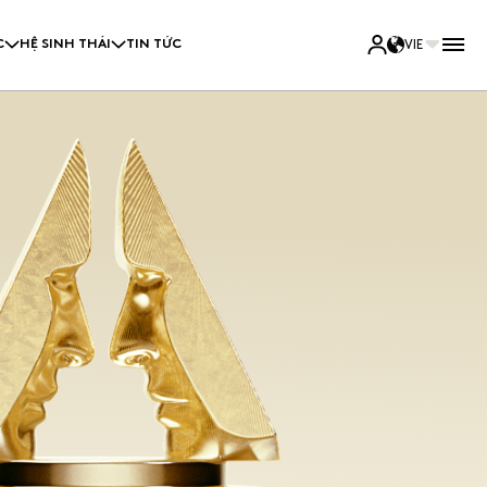
C
HỆ SINH THÁI
TIN TỨC
VIE
IẾN
HUMAN LEGACIES
HỨC
HUMAN VOICES
g đồng đề cử