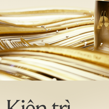
Hệ sinh thái
Tin
HUMAN LEGACIES
HUMAN THOUGHTS
HUMAN VOICES
THÔNG TIN LIÊN HỆ
ĐỊA CHỈ
01 Nguyễn Huy Tưởng, Thanh Xuân, 
humanactprize@vccorp.vn
(+84) 342 613 178