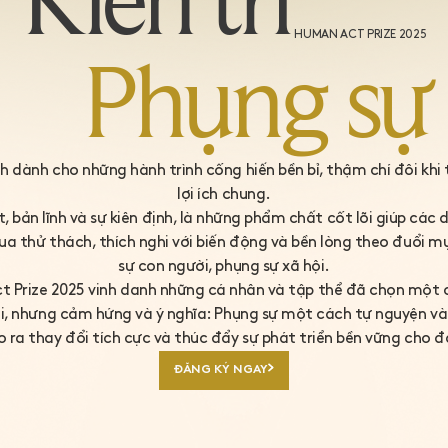
Kiên trì
HUMAN ACT PRIZE 2025
Phụng sự
inh dành cho những hành trình cống hiến bền bỉ, thậm chí đôi khi 
lợi ích chung.
 bản lĩnh và sự kiên định, là những phẩm chất cốt lõi giúp các
a thử thách, thích nghi với biến động và bền lòng theo đuổi m
sự con người, phụng sự xã hội.
 Prize 2025 vinh danh những cá nhân và tập thể đã chọn một
i, nhưng cảm hứng và ý nghĩa: Phụng sự một cách tự nguyện và 
 ra thay đổi tích cực và thúc đẩy sự phát triển bền vững cho 
ĐĂNG KÝ NGAY