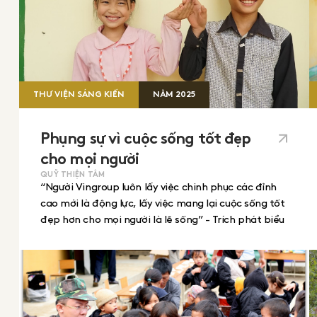
THƯ VIỆN SÁNG KIẾN
NĂM
2025
Phụng sự vì cuộc sống tốt đẹp
cho mọi người
QUỸ THIỆN TÂM
“Người Vingroup luôn lấy việc chinh phục các đỉnh
cao mới là động lực, lấy việc mang lại cuộc sống tốt
đẹp hơn cho mọi người là lẽ sống” - Trích phát biểu
của Chủ tịch Tập đoàn Vingroup Phạm Nhật Vượng.
Với tình yêu nước nồng nàn và khát vọng cống hiến,
ngay từ những ngày đầu thành lập, Vingroup đã ấp
ủ tâm nguyện xây dựng một Quỹ từ thiện chuyên
nghiệp để kết nối yêu thương và đồng hành cùng