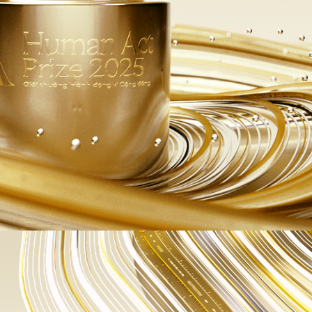
 tức
Hà Nội