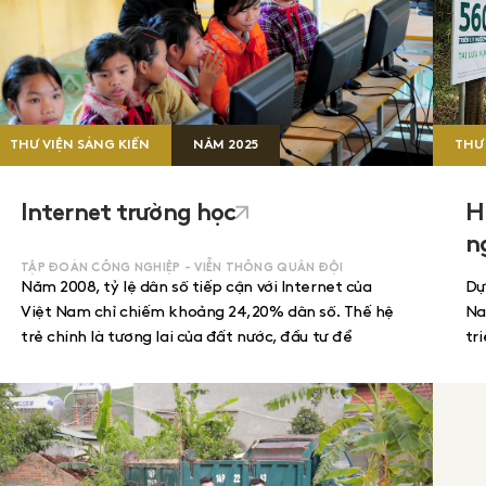
THƯ VIỆN SÁNG KIẾN
NĂM
2025
THƯ 
Internet trường học
H
n
TẬP ĐOÀN CÔNG NGHIỆP - VIỄN THÔNG QUÂN ĐỘI
Năm 2008, tỷ lệ dân số tiếp cận với Internet của
Dự
Việt Nam chỉ chiếm khoảng 24,20% dân số. Thế hệ
Na
trẻ chính là tương lai của đất nước, đầu tư để
tr
những người trẻ sớm được tiếp cận với công nghệ
Hơ
thông tin sẽ mở ra cơ hội tiếp cận kho tri thức
tr
khổng lồ chung của nhân loại. Viettel phối hợp cùng
sứ
Bộ GDĐT triển khai chương trình “Kết nối mạng
cộ
giáo dục” hay còn gọi là “Internet trường học”.
10