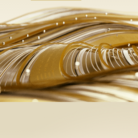
Kết nối tri thức
THƯ VIỆN SÁNG KIẾN
BẢN TIN KIẾN THỨC
Là một giải thưởng thường niên tôn vinh các tổ chức và cá nhân có
nhiều đóng góp cho cộng đồng thông qua
các dự án xã hội uy tín, tận tụy và lâu dài.
© 2024 Human Act Prize • Chính sách bảo mật