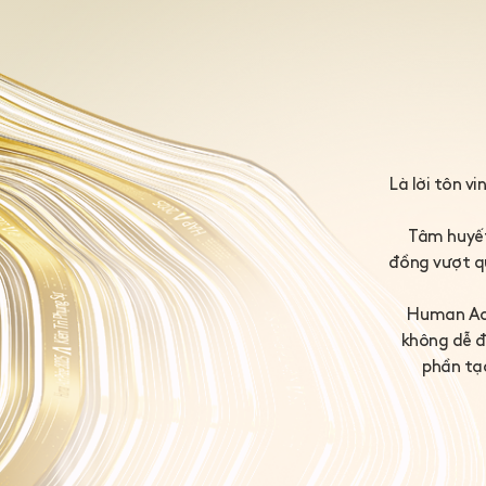
Là lời tôn v
Tâm huyết,
đồng vượt qu
Human Act
không dễ đ
phần tạo