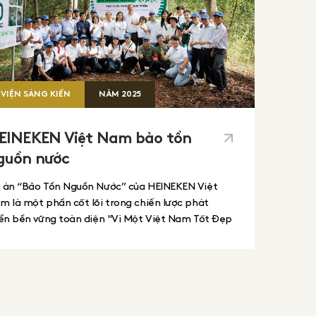
VIỆN SÁNG KIẾN
NĂM
2025
EINEKEN Việt Nam bảo tồn
guồn nước
 án “Bảo Tồn Nguồn Nước” của HEINEKEN Việt
m là một phần cốt lõi trong chiến lược phát
iển bền vững toàn diện "Vì Một Việt Nam Tốt Đẹp
n". Không giới hạn trong việc sử dụng nước có
ách nhiệm trong sản xuất, doanh nghiệp còn đặt
c khỏe của các lưu vực sông và nước sạch cho
ng đồng làm trọng tâm, với tham vọng bù hoàn
0% lượng nước sử dụng trong sản xuất tại các khu