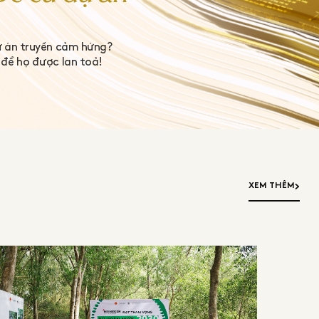
ự án truyền cảm hứng?
để họ được lan toả!
XEM THÊM