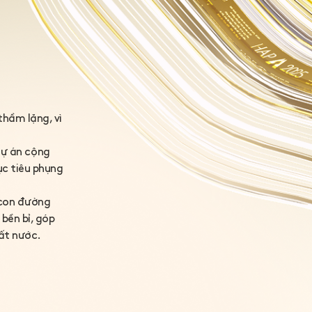
thầm lặng, vì
 dự án cộng
ục tiêu phụng
 con đường
bền bỉ, góp
đất nước.