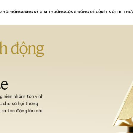
HỘI ĐỒNG
ĐĂNG KÝ GIẢI THƯỞNG
CỘNG ĐỒNG ĐỀ CỬ
KẾT NỐI TRI THỨ
CT PRIZE
THƯ VIỆN SÁNG K
HƯỞNG
BẢN TIN KIẾN T
nh động
Hội đồng
Cộn
 GIẢI
KHOẢN
ze
g niên nhằm tôn vinh
c cho xã hội thông
 ra tác động lâu dài