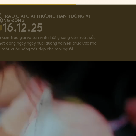
Ễ TRAO GIẢI GIẢI THƯỞNG HÀNH ĐỘNG VÌ
ỘNG ĐỒNG
16.12.25
 kiện trao giải và tôn vinh những sáng kiến xuất sắc
hất đang ngày ngày nuôi dưỡng và hiện thực ước mơ
ề một cuộc sống tốt đẹp cho mọi người