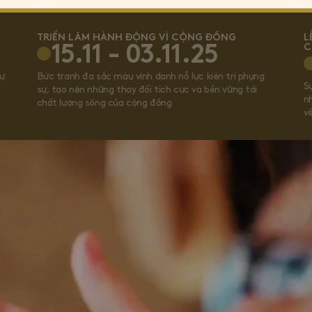
TRIỂN LÃM HÀNH ĐỘNG VÌ CỘNG ĐỒNG
L
C
15.11 - 03.11.25
dự
Bức tranh đa sắc màu vinh danh nỗ lực kiên trì phụng
Sự
sự, tạo nên những thay đổi tích cực và bền vững tới
n
chất lượng sống của cộng đồng
v