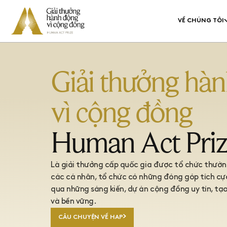
VỀ CHÚNG TÔI
CÂU CHUYỆN HUMAN A
HỆ THỐNG GIẢI T
Về chúng tôi
Giải thưởng hà
DANH SÁCH THẮNG
vì cộng đồng
QUY ĐỊNH VÀ ĐIỀU 
CÂU CHUYỆN HUMAN ACT PRIZE
HỆ THỐNG GIẢI THƯỞNG
Human Act Pri
DANH SÁCH THẮNG GIẢI
QUY ĐỊNH VÀ ĐIỀU KHOẢN
Là giải thưởng cấp quốc gia được tổ chức thườn
các cá nhân, tổ chức có những đóng góp tích cự
qua những sáng kiến, dự án cộng đồng uy tín, tạo
và bền vững.
CÂU CHUYỆN VỀ HAP