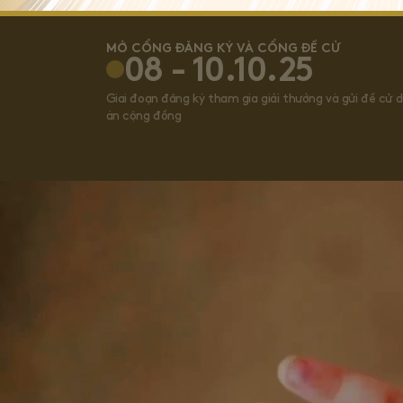
MỞ CỔNG ĐĂNG KÝ VÀ CỔNG ĐỀ CỬ
08 - 10.10.25
Giai đoạn đăng ký tham gia giải thưởng và gửi đề cử 
án cộng đồng