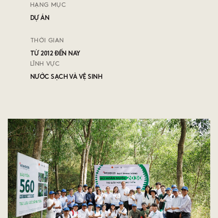
HẠNG MỤC
DỰ ÁN
Là một giải thưởng thường niên tôn vinh các tổ chức và cá nhân có nhiều
đóng góp cho cộng đồng thông qua
các dự án xã hội uy tín, tận tụy và lâu dài.
THỜI GIAN
© 2024 Human Act Prize • Chính sách bảo mật
TỪ 2012 ĐẾN NAY
LĨNH VỰC
THÔNG TIN LIÊN HỆ
NƯỚC SẠCH VÀ VỆ SINH
humanactprize@vccorp.vn
(+84) 342 613 178
ĐỊA CHỈ
01 Nguyễn Huy Tưởng, Thanh Xuân, Hà Nội