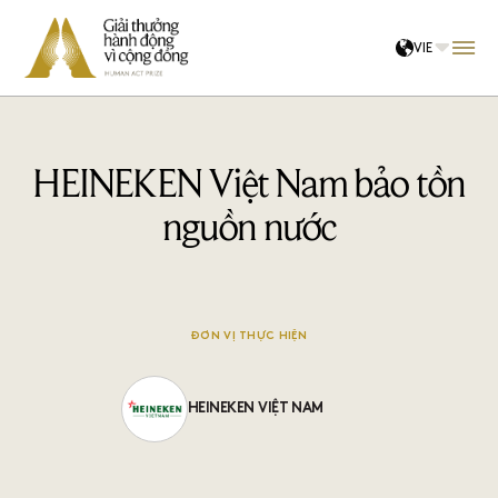
VIE
Về chúng tôi
Hội đồng
HEINEKEN Việt Nam bảo tồn
Cộng đồng đề cử
nguồn nước
Kết nối tri thức
ĐƠN VỊ THỰC HIỆN
Hệ sinh thái
Tin tức
HEINEKEN VIỆT NAM
ĐĂNG NHẬP