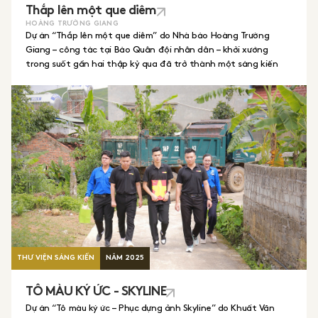
Thắp lên một que diêm
HOÀNG TRƯỜNG GIANG
Dự án “Thắp lên một que diêm” do Nhà báo Hoàng Trường
Giang – công tác tại Báo Quân đội nhân dân – khởi xướng
trong suốt gần hai thập kỷ qua đã trở thành một sáng kiến
nhân văn bền bỉ, mang lại nhiều giá trị thiết thực cho cộng
đồng.
THƯ VIỆN SÁNG KIẾN
NĂM
2025
TÔ MÀU KÝ ỨC - SKYLINE
Dự án “Tô màu ký ức – Phục dựng ảnh Skyline” do Khuất Văn