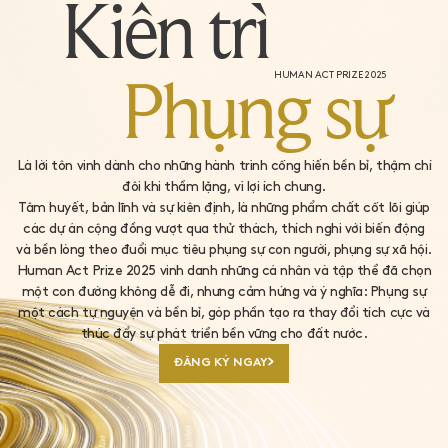
Kiên trì
HUMAN ACT PRIZE 2025
Phụng sự
Là lời tôn vinh dành cho những hành trình cống hiến bền bỉ, thậm chí
đôi khi thầm lặng, vì lợi ích chung.
Tâm huyết, bản lĩnh và sự kiên định, là những phẩm chất cốt lõi giúp
các dự án cộng đồng vượt qua thử thách, thích nghi với biến động
và bền lòng theo đuổi mục tiêu phụng sự con người, phụng sự xã hội.
Human Act Prize 2025 vinh danh những cá nhân và tập thể đã chọn
một con đường không dễ đi, nhưng cảm hứng và ý nghĩa: Phụng sự
một cách tự nguyện và bền bỉ, góp phần tạo ra thay đổi tích cực và
thúc đẩy sự phát triển bền vững cho đất nước.
ĐĂNG KÝ NGAY