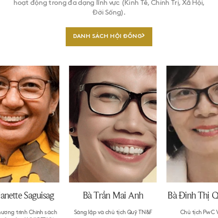
hoạt động trong đa dạng lĩnh vực (Kinh Tế, Chính Trị, Xã Hội,
Đời Sống).
DANH SÁCH HỘI ĐỒNG
Chương trình hành động
Vinamilk Pathways to
Dairy Net Zero
VINAMILK PATHWAYS TO
DAIRY NET ZERO 2050 (TÊN
TIẾNG VIỆT: VINAMILK
HƯỚNG ĐẾN NET ZERO 2050)
LÀ CHƯƠNG TRÌNH HÀNH
ĐỘNG HƯỚNG ĐẾN NET
te Saguisag
Bà Trần Mai Anh
Bà Đinh Thị Quỳn
ZERO CỦA VINAMILK, CHO
THẤY SỰ TIÊN PHONG TRONG
VIỆC HƯỚNG TỚI THỰC HIỆN
trình Chính sách
Sáng lập và chủ tịch Quỹ TN&F
Chủ tịch PwC Việt 
CAM KẾT CỦA CHÍNH PHỦ