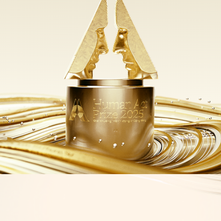
Là một giải thưởng thường niên tôn vinh các tổ chức và cá nhân có nhiều
đóng góp cho cộng đồng thông qua
các dự án xã hội uy tín, tận tụy và lâu dài.
© 2024 Human Act Prize • Chính sách bảo mật
THÔNG TIN LIÊN HỆ
humanactprize@vccorp.vn
(+84) 342 613 178
ĐỊA CHỈ
01 Nguyễn Huy Tưởng, Thanh Xuân, Hà Nội