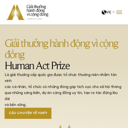
VIE
Về chúng tôi
Giải thưởng hành động vì cộng
Hội đồng
đồng
Cộng đồng đề cử
Human Act Prize
Là giải thưởng cấp quốc gia được tổ chức thường niên nhằm tôn
Kết nối tri thức
vinh
các cá nhân, tổ chức có những đóng góp tích cực cho xã hội thông
Hệ sinh thái
qua những sáng kiến, dự án cộng đồng uy tín, tạo ra tác động lâu
Tin tức
dài
và bền vững.
CÂU CHUYỆN VỀ HAP
ĐĂNG NHẬP