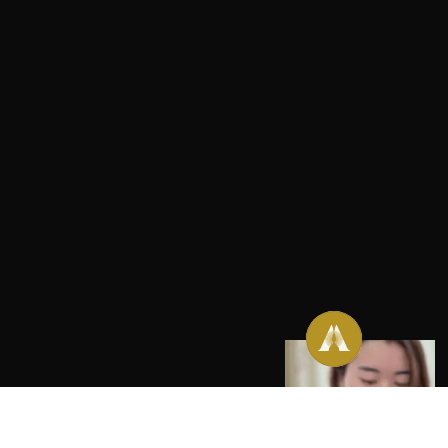
ĐĂNG KÝ
ĐỀ CỬ
TƯ VẤN