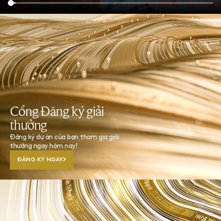
Cổng Đăng ký giải
thưởng
Đăng ký dự án của bạn tham gia giải
thưởng ngay hôm nay!
ĐĂNG KÝ NGAY