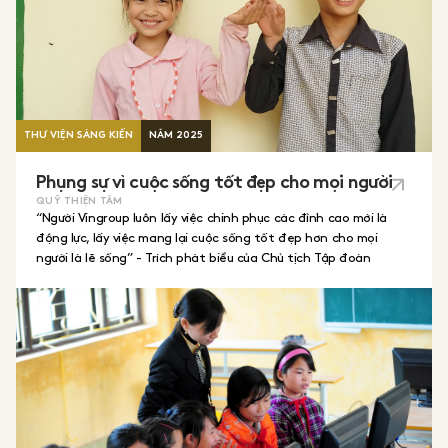
THƯ VIỆN SÁNG KIẾN
NĂM
2025
Phụng sự vì cuộc sống tốt đẹp cho mọi người
QUỸ THIỆN TÂM
“Người Vingroup luôn lấy việc chinh phục các đỉnh cao mới là
động lực, lấy việc mang lại cuộc sống tốt đẹp hơn cho mọi
người là lẽ sống” - Trích phát biểu của Chủ tịch Tập đoàn
Vingroup Phạm Nhật Vượng. Với tình yêu nước nồng nàn và
khát vọng cống hiến, ngay từ những ngày đầu thành lập,
Vingroup đã ấp ủ tâm nguyện xây dựng một Quỹ từ thiện
chuyên nghiệp để kết nối yêu thương và đồng hành cùng đất
nước