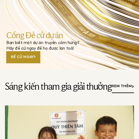
Cổng Đề cử dự án
Bạn biết một dự án truyền cảm hứng?
Hãy đề cử ngay để họ được lan toả!
ĐỀ CỬ NGAY
Sáng kiến tham gia giải thưởng
XEM THÊM